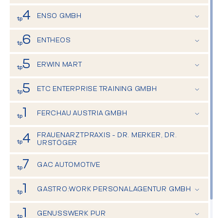
−
−
Mo - Fr. 09:00 - 17:00
4
ENSO GMBH
tp
Mo - Fr. 08:00 - 17:00
6
ENTHEOS
tp
Mo - Do. 09:00 - 12:00, 13:00 - 17:00
5
Fr. 09:00 - 12:00
ERWIN MART
tp
24 Stunden geöffnet
5
ETC ENTERPRISE TRAINING GMBH
tp
MO - Do. 08:00 - 17:00
1
Fr. 08:00 - 14:30
FERCHAU AUSTRIA GMBH
tp
Mo - Do. 08:00 - 17:00
FRAUENARZTPRAXIS – DR. MERKER, DR.
4
Fr. 08:00 - 15:00
tp
URSTÖGER
7
GAC AUTOMOTIVE
tp
1
GASTRO:WORK PERSONALAGENTUR GMBH
tp
Mo - Fr. 08:00 - 17:00
1
GENUSSWERK PUR
tp