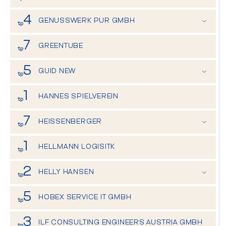
Mo - Fr. 11:00 - 13:00
4
GENUSSWERK PUR GMBH
tp
Mo - Fr. 11:00 - 13:00
7
GREENTUBE
tp
5
GUID NEW
tp
Mo. - Do. 09:00-17:00
1
Fr. 09:00 - 14:00
HANNES SPIELVEREIN
tp
7
HEISSENBERGER
tp
24 Stunden erreichbar
1
HELLMANN LOGISITK
tp
2
HELLY HANSEN
tp
Mo - Fr. 09:00 - 18:00
5
HOBEX SERVICE IT GMBH
tp
3
ILF CONSULTING ENGINEERS AUSTRIA GMBH
tp