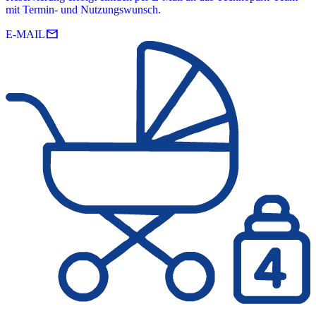
mit Termin- und Nutzungswunsch.
mail
E-MAIL